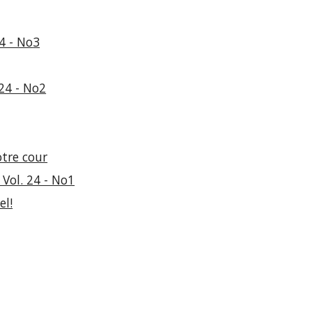
4 - No
3
24 - No
2
tre cour
Vol. 24 - No1
el!